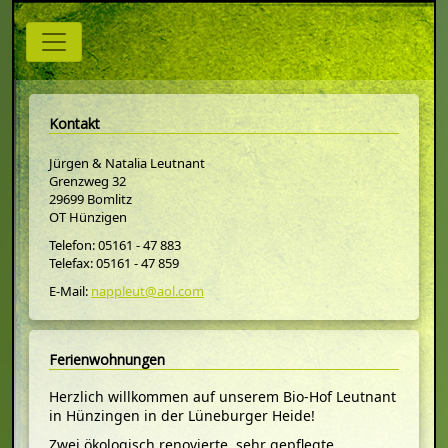
Kontakt
Jürgen & Natalia Leutnant
Grenzweg 32
29699 Bomlitz
OT Hünzigen
Telefon: 05161 - 47 883
Telefax: 05161 - 47 859
E-Mail:
nappleut@aol.com
Ferienwohnungen
Herzlich willkommen auf unserem Bio-Hof Leutnant
in Hünzingen in der Lüneburger Heide!
Zwei ökologisch renovierte, sehr gepflegte,