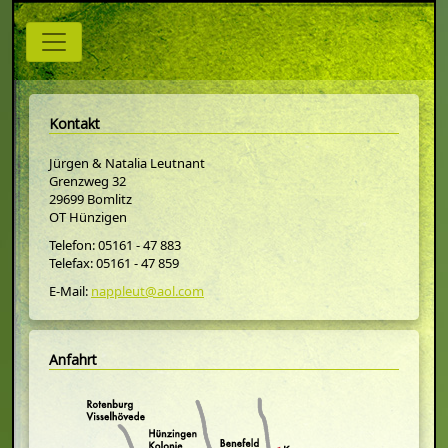
Kontakt
Jürgen & Natalia Leutnant
Grenzweg 32
29699 Bomlitz
OT Hünzigen
Telefon: 05161 - 47 883
Telefax: 05161 - 47 859
E-Mail:
nappleut@aol.com
Anfahrt